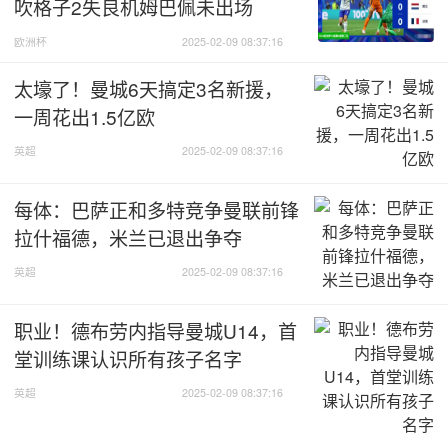
吹格子2失良机姆巴佩未出场
欧洲杯
2025-02-09 08:37:16
太壕了！曼城6天搞定3名新援，
一周花出1.5亿欧
英超
2025-02-09 08:37:16
每体：巴萨正和多特竞争曼联前锋
拉什福德，米兰已退出争夺
英超
2025-02-09 08:37:16
职业！德布劳内指导曼城U14，首
堂训练课认识所有孩子名字
英超
2025-02-09 08:37:16