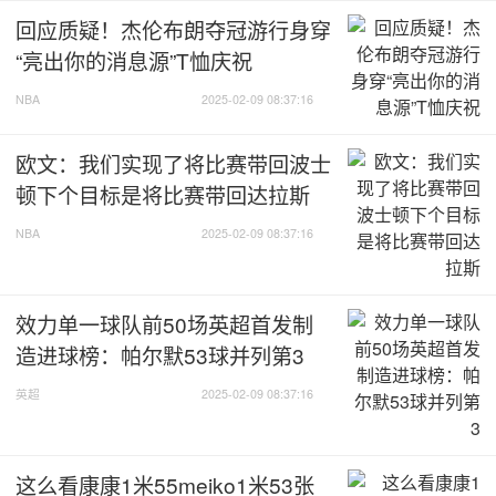
回应质疑！杰伦布朗夺冠游行身穿
“亮出你的消息源”T恤庆祝
NBA
2025-02-09 08:37:16
欧文：我们实现了将比赛带回波士
顿下个目标是将比赛带回达拉斯
NBA
2025-02-09 08:37:16
效力单一球队前50场英超首发制
造进球榜：帕尔默53球并列第3
英超
2025-02-09 08:37:16
这么看康康1米55meiko1米53张