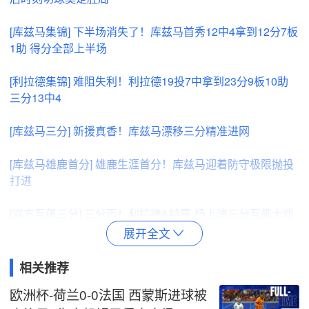
[库兹马集锦] 下半场消失了！库兹马首秀12中4拿到12分7板
1助 得分全部上半场
[利拉德集锦] 难阻失利！利拉德19投7中拿到23分9板10助
三分13中4
[库兹马三分] 新援真香！库兹马漂移三分精准进网
[库兹马雄鹿首分] 雄鹿生涯首分！库兹马迎着防守极限抛投
打进
[双方互飙三分] 三分雨！利拉德&特雷-杨上演三分互飙大戏
展开全文

本站所有视频链接均由网友提供，并链接到其他网站播放。
相关推荐
欧洲杯-荷兰0-0法国 西蒙斯进球被