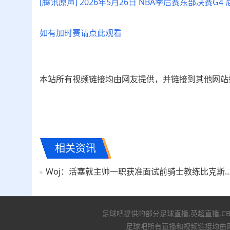
[腾讯原声] 2026年5月26日 NBA季后赛东部决赛G4
如有加时赛请点此观看
本站所有视频链接均由网友提供，并链接到其他网站
相关资讯
Woj：活塞就主帅一职获准面试前骑士教练比克
足球吧提供的部分足球直播,英超直播,C
足球吧所有直播和视频链接均由