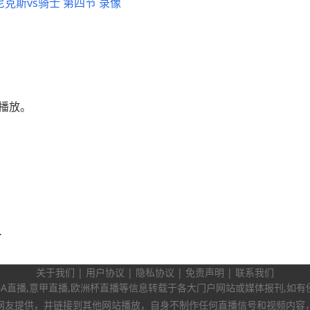
 尼克斯vs骑士 第四节 录像
播放。
斯塔夫等三人！
关于我们
|
用户协议
|
隐私协议
|
免责声明
|
联系我们
BA直播,意甲直播,欧洲杯直播等信息转载于各大门户网站或媒体报刊,如
网友提供，并链接到其他网站播放，自身不制作任何直播信号和视频内容