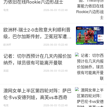
力依旧在线Rookie六边形战士
[腾讯国语] 2026年5月25日 NBA季后赛西部决赛G4 雷霆vs
电竞
2026-06-03 15:22:48
马刺 第四节 录像
如有加时赛请点此观看
欧洲杯-瑞士2-0击败意大利顺利晋
级，巴尔加斯传射，卫冕冠军遭淘
[腾讯原声] 2026年5月25日 NBA季后赛西部决赛G4 雷霆vs
马刺 全场录像回放
汰
欧洲杯
2026-06-03 15:22:48
[腾讯原声] 2026年5月25日 NBA季后赛西部决赛G4 雷霆vs
记者：切尔西预计在几天内报价加
马刺 全场精华回放
纳乔，球员很有可能离开曼联
[腾讯原声] 2026年5月25日 NBA季后赛西部决赛G4 雷霆vs
英超
2026-06-03 15:22:48
马刺 第一节 录像
[腾讯原声] 2026年5月25日 NBA季后赛西部决赛G4 雷霆vs
澳网女单上半区第四轮对阵：萨巴
马刺 第二节 录像
伦卡vs安德列娃，高芙vs本西奇
[腾讯原声] 2026年5月25日 NBA季后赛西部决赛G4 雷霆vs
电竞
2026-06-03 15:22:48