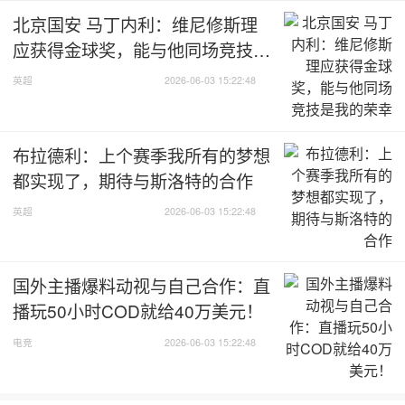
北京国安 马丁内利：维尼修斯理
应获得金球奖，能与他同场竞技是
我的荣幸
英超
2026-06-03 15:22:48
布拉德利：上个赛季我所有的梦想
都实现了，期待与斯洛特的合作
英超
2026-06-03 15:22:48
国外主播爆料动视与自己合作：直
播玩50小时COD就给40万美元！
电竞
2026-06-03 15:22:48