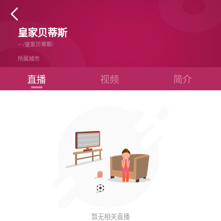

皇家贝蒂斯
--
/
皇家贝蒂斯
/
所属城市
直播
视频
简介
暂无相关直播