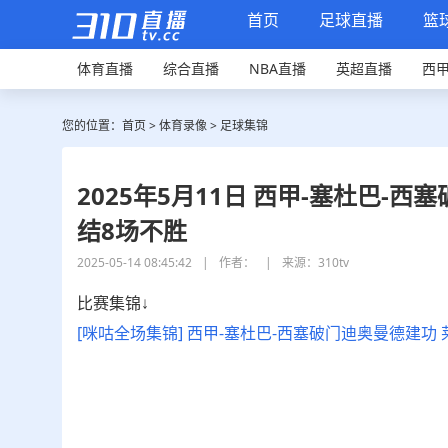
首页
足球直播
篮
体育直播
综合直播
NBA直播
英超直播
西
您的位置：
首页
>
体育录像
>
足球集锦
2025年5月11日 西甲-塞杜巴-
结8场不胜
2025-05-14 08:45:42
|
作者：
|
来源：310tv
比赛集锦↓
[咪咕全场集锦] 西甲-塞杜巴-西塞破门迪奥曼德建功 