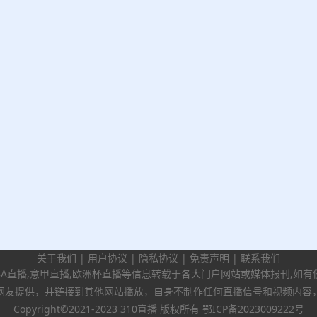
关于我们
|
用户协议
|
隐私协议
|
免责声明
|
联系我们
BA直播,意甲直播,欧洲杯直播等信息转载于各大门户网站或媒体报刊,如
网友提供，并链接到其他网站播放，自身不制作任何直播信号和视频内容
Copyright©2021-2023 310直播 版权所有
鄂ICP备2023009222号