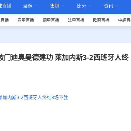
球直播
录像
集锦
比分
资讯




甲直播
意甲直播
德甲直播
法甲直播
欧冠直播
中超直
西塞破门迪奥曼德建功 莱加内斯3-2西班牙人终
莱加内斯3-2西班牙人终结8场不胜