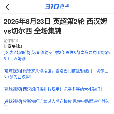

2025年8月23日 英超第2轮 西汉姆
vs切尔西 全场集锦
足球集锦
比赛集锦↓
[咪咕全场集锦] 英超-佩德罗1射2传恩佐&凯塞多建功 切尔西
5-1西汉姆联
[进球视频] 佩德罗头球摆渡，查洛巴门前垫射破门！切尔西
5-1领先西汉姆！
[进球视频] 西汉姆门将扑救脱手！凯塞多笑纳大礼破门！
[进球视频] 埃斯特旺连续过人后送横传 恩佐中路跟进推射破
门