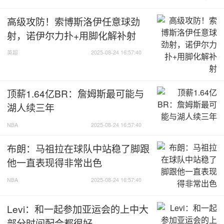
高级攻防！索博斯洛伊任意球劲
射，诺伊尔力扑+用脚化解补射
英超
2025-08-24 16:57:40
顶薪1.64亿BR：詹姆斯最可能与
湖人续三年
NBA
2025-08-24 16:57:40
布朗：马祖拉在球队中站稳了脚跟
他一直表现得非常出色
NBA
2025-08-24 16:57:40
Levi：和一起参加亚运会的上中大
部分时间配合都很好