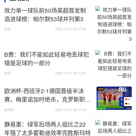
效力单一球队前50场英超首发制
造进球榜：帕尔默53球并列第3
英超
2025-12-01 08:37:08
B费：我们不能如此轻易地丢球犯
错是足球的一部分
英超
2025-12-01 08:37:08
欧洲杯-西班牙2-1德国晋级半决
赛，梅里诺加时绝杀，克罗斯职业
生涯结束
欧洲杯
2025-12-01 08:37:08
静易墨：绿军后场两人组比之22
年强了太多霍勒迪效率完胜斯玛特