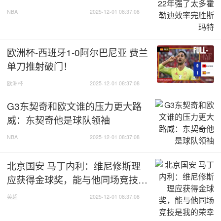
NBA
2025-12-01 08:37:08
欧洲杯-西班牙1-0阿尔巴尼亚 费兰
单刀推射破门！
欧洲杯
2025-12-01 08:37:08
G3东契奇和欧文谁的压力更大路
威：东契奇他是球队领袖
NBA
2025-12-01 08:37:08
北京国安 马丁内利：维尼修斯理
应获得金球奖，能与他同场竞技是
我的荣幸
英超
2025-12-01 08:37:08