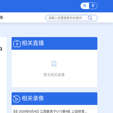
简
繁
播
相关直播
中
暂无相关直播
相关录像
2026年6月4日 江西联男子U15第4轮 上饶体育运动学校U15vs萍乡酷锐安源中学U15 全场录像回放