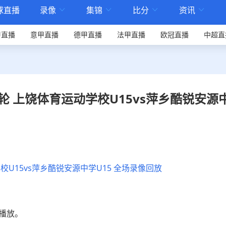
球直播
录像
集锦
比分
资讯




甲直播
意甲直播
德甲直播
法甲直播
欧冠直播
中超直
第4轮 上饶体育运动学校U15vs萍乡酷锐安源
学校U15vs萍乡酷锐安源中学U15 全场录像回放
播放。