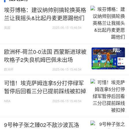
埃芬博格：建议纳帅别搞轮换英格
兰让我摇头&比起丹麦更愿踢他们
英超
2025-06-15 15:46:54
欧洲杯-荷兰0-0法国 西蒙斯进球被
吹格子2失良机姆巴佩未出场
欧洲杯
2025-06-15 15:46:54
可惜！埃克萨姆连拿5分打停绿军
暂停后回看三分已提前踩线被扣掉
NBA
2025-06-15 15:46:54
9号种子张之臻02不敌沙波瓦洛