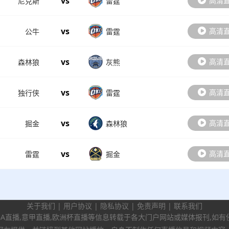
vs
高清
尼克斯
雷霆
vs
高清
公牛
雷霆
vs
高清
森林狼
灰熊
vs
高清
独行侠
雷霆
vs
高清
掘金
森林狼
vs
高清
雷霆
掘金
关于我们
|
用户协议
|
隐私协议
|
免责声明
|
联系我们
BA直播,意甲直播,欧洲杯直播等信息转载于各大门户网站或媒体报刊,如