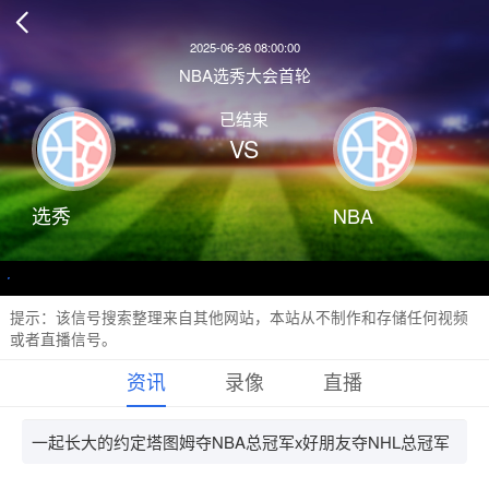

2025-06-26 08:00:00
NBA选秀大会首轮
已结束
VS
选秀
NBA
提示：该信号搜索整理来自其他网站，本站从不制作和存储任何视频
或者直播信号。
资讯
录像
直播
一起长大的约定塔图姆夺NBA总冠军x好朋友夺NHL总冠军