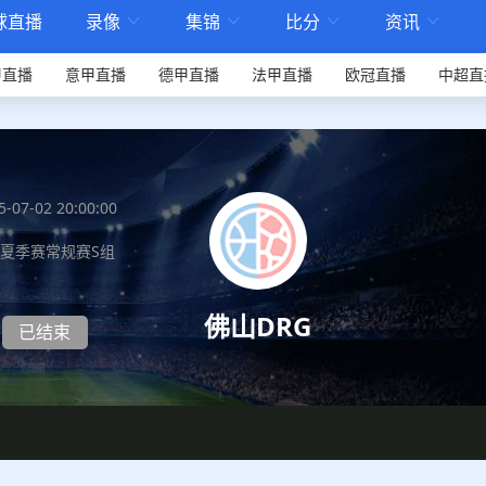
球直播
录像
集锦
比分
资讯




甲直播
意甲直播
德甲直播
法甲直播
欧冠直播
中超直
5-07-02 20:00:00
L夏季赛常规赛S组
佛山DRG
已结束