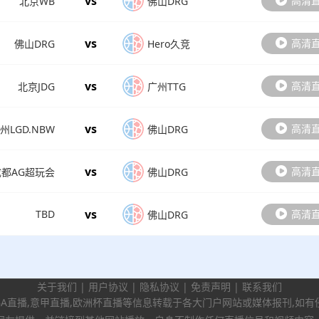
vs
高清
北京WB
佛山DRG
vs
高清
佛山DRG
Hero久竞
vs
高清
北京JDG
广州TTG
vs
高清
州LGD.NBW
佛山DRG
vs
高清
成都AG超玩会
佛山DRG
vs
高清
TBD
佛山DRG
关于我们
|
用户协议
|
隐私协议
|
免责声明
|
联系我们
BA直播,意甲直播,欧洲杯直播等信息转载于各大门户网站或媒体报刊,如