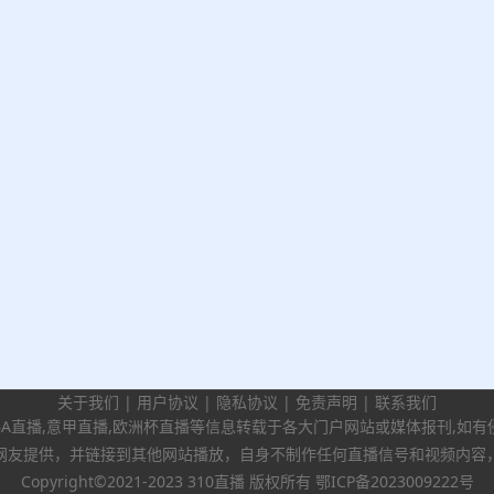
关于我们
|
用户协议
|
隐私协议
|
免责声明
|
联系我们
BA直播,意甲直播,欧洲杯直播等信息转载于各大门户网站或媒体报刊,如
网友提供，并链接到其他网站播放，自身不制作任何直播信号和视频内容
Copyright©2021-2023 310直播 版权所有
鄂ICP备2023009222号