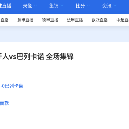
球直播
录像
集锦
比分
资讯




甲直播
意甲直播
德甲直播
法甲直播
欧冠直播
中超直
班牙人vs巴列卡诺 全场集锦
1-0巴列卡诺
蹴而就