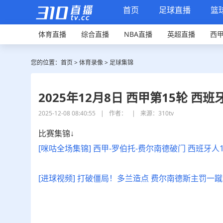
首页
足球直播
篮
体育直播
综合直播
NBA直播
英超直播
西
您的位置：
首页
>
体育录像
>
足球集锦
2025年12月8日 西甲第15轮 西
2025-12-08 08:40:55
|
作者：
|
来源：310tv
比赛集锦↓
[咪咕全场集锦] 西甲-罗伯托-费尔南德破门 西班牙人
[进球视频] 打破僵局！多兰造点 费尔南德斯主罚一