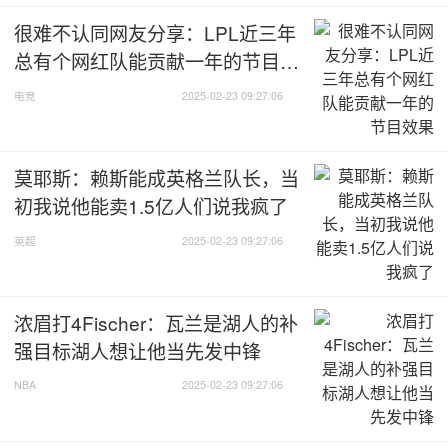
很难不认同网友分享：LPL近三年
总有个网红队能贡献一年的节目效
果
电竞
2025-02-23 09:27:06
莫耶斯：赖斯能成英格兰队长，当
初我说他能卖1.5亿人们说我疯了
英超
2025-02-23 09:27:06
浓眉打4Fischer：瓦兰是湖人的补
强目标湖人想让他当先发中锋
NBA
2025-02-23 09:27:06