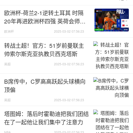
欧洲杯-荷兰2-1逆转土耳其 时隔
20年再进欧洲杯四强 英荷会师半
决赛！
欧洲杯
2025-03-02 07:56:23
转战土超！官方：51岁前曼联主
帅索尔斯克亚执教贝西克塔斯
英超
2025-03-02 07:56:23
B席传中，C罗高高跃起头球横向
顶偏
英超
2025-03-02 07:56:23
塔图姆：落后时霍勒迪把我们团结
在了一起他让我们集中了注意力
NBA
2025-03-02 07:56:23