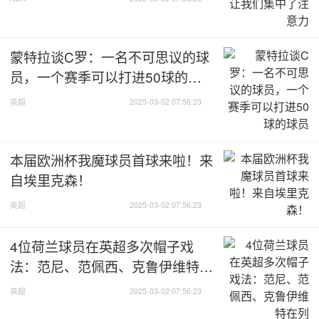
蒙特拉谈C罗：一名不可思议的球
员，一个赛季可以打进50球的球
员
英超
2025-03-02 07:56:23
本届欧洲杯我魔球员首球来啦！来
自埃里克森！
英超
2025-03-02 07:56:23
4位荷兰球员在英超多次帽子戏
法：范尼、范佩西、克鲁伊维特在
列
英超
2025-03-02 07:56:23