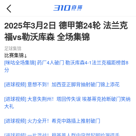

2025年3月2日 德甲第24轮 法兰克
福vs勒沃库森 全场集锦
足球集锦
比赛集锦↓
[咪咕全场集锦] 药厂4人破门 勒沃库森4-1法兰克福距榜首8
分
[进球视频] 意想不到！加西亚正脚背抽射破门锦上添花
[进球视频] 大意失荆州！塔回传失误 埃基蒂克抢断破门笑纳
大礼
[进球视频] 火力全开！希克中路插上推射破门
[进球视频] 一片混战！穆基莱人群中突然起脚捡漏得手