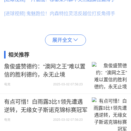
[进球视频] 鬼魅跑位！内森特拉灵活反越位打反角得手
展开全文

相关推荐
詹俊盛赞德约：“澳网之王”难以置
信的胜利德约，永无止境
电竞
2025-03-02 07:56:23
有点可惜！白雨露3比1领先遭遇
逆转，无缘女子斯诺克锦标赛冠军
电竞
2025-03-02 07:56:23