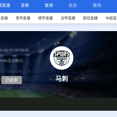
球直播
录像
集锦
比分
资讯




甲直播
意甲直播
德甲直播
法甲直播
欧冠直播
中超直
6-06-09 08:30:00
NBA总决赛G3
马刺
已结束