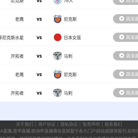
vs
高清
尼克斯
76人
vs
高清
老鹰
尼克斯
vs
高清
菲尼克斯水星
日本女篮
vs
高清
开拓者
马刺
vs
高清
老鹰
尼克斯
vs
高清
开拓者
马刺
关于我们
|
用户协议
|
隐私协议
|
免责声明
|
联系我们
BA直播,意甲直播,欧洲杯直播等信息转载于各大门户网站或媒体报刊,如